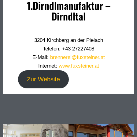
1.Dirndlmanufaktur –
Dirndltal
3204 Kirchberg an der Pielach
Telefon: +43 27227408
E-Mail:
brennerei@fuxsteiner.at
Internet:
www.fuxsteiner.at
Zur Website