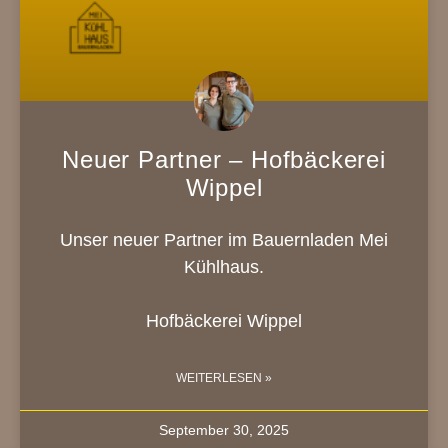
Neuer Partner – Hofbäckerei
Wippel
Unser neuer Partner im Bauernladen Mei
Kühlhaus.
Hofbäckerei Wippel
WEITERLESEN »
September 30, 2025