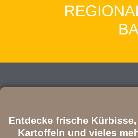
REGIONA
B
Entdecke frische Kürbisse,
Kartoffeln und vieles me