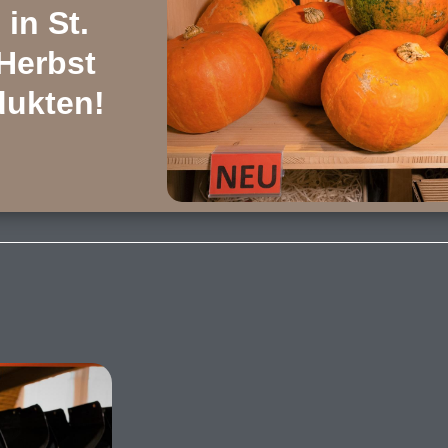
in St.
Herbst
dukten!